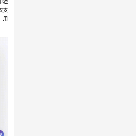
单独
仅支
，用