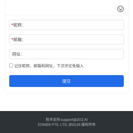
3
0
*
昵称：
2
.
*
邮箱：
A
I
网址：
入
门
记住昵称、邮箱和网址，下次评论免输入
指
南
提交
下
载
客
户
技术支持:support@302.AI
端
SONIER PTE. LTD. @2026 版权所有