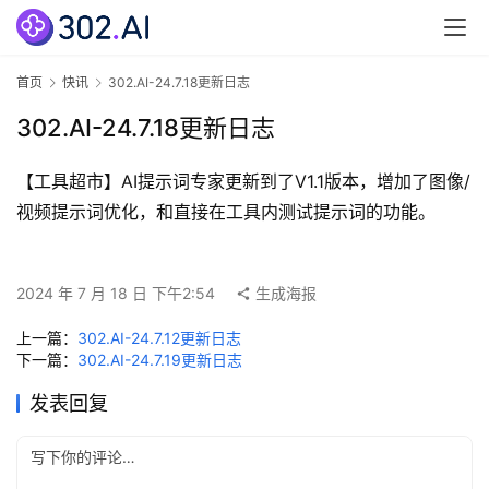
3
0
2
首页
快讯
302.AI-24.7.18更新日志
.
A
302.AI-24.7.18更新日志
I
官
【工具超市】AI提示词专家更新到了V1.1版本，增加了图像/
网
视频提示词优化，和直接在工具内测试提示词的功能。
专
题
2024 年 7 月 18 日 下午2:54
生成海报
分
类
上一篇：
302.AI-24.7.12更新日志
下一篇：
302.AI-24.7.19更新日志
更
发表回复
新
日
志