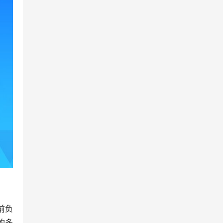
n前负
内的多