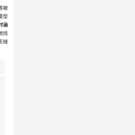
t等被
模型
时涵
地找
无缝