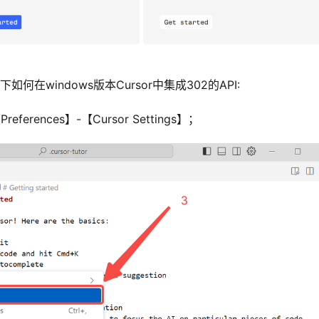
何在windows版本Cursor中集成302的API:
erences】-【Cursor Settings】；