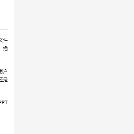
文件
、插
用户
还是
PT