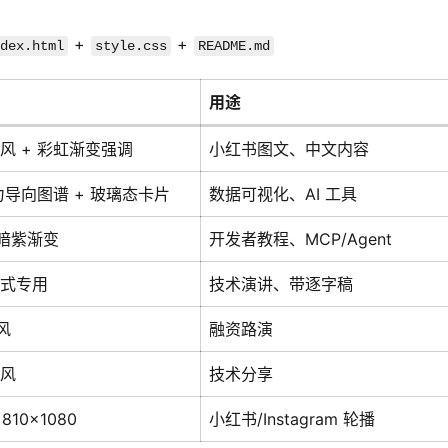
 + 
 + 
dex.html
style.css
README.md
用途
风 + 彩虹渐变强调
小红书图文、中文内容
 力导向图谱 + 玻璃态卡片
数据可视化、AI 工具
b 暗紫渐变
开发者教程、MCP/Agent
式专用
技术演讲、带逐字稿
风
融资路演
风
技术分享
 810×1080
小红书/Instagram 轮播