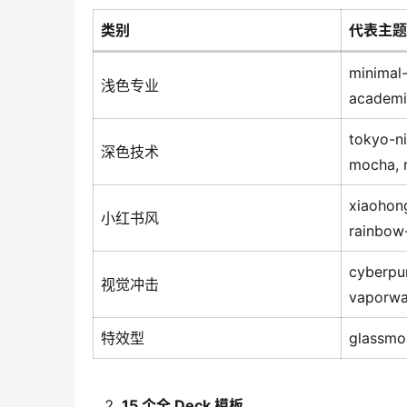
类别
代表主题
minimal
浅色专业
academi
tokyo-ni
深色技术
mocha, 
xiaohon
小红书风
rainbow
cyberpu
视觉冲击
vaporw
特效型
glassmor
15 个全 Deck 模板