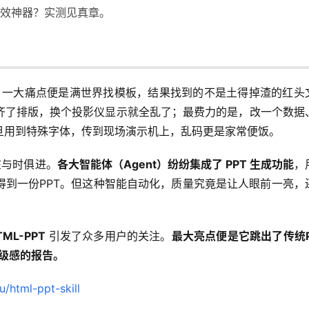
效神器？实测见真章。
务。一大痛点便是满世界找模板，结果找到的不是土得掉渣的红头
齐了排版，换个投影仪显示就全乱了；最费力的是，改一个数据
旦用到特殊字体，传到现场演示机上，乱码更是家常便饭。
在与时俱进。
各大智能体（Agent）纷纷集成了 PPT 生成功能
，
得到一份PPT。但这种智能自动化，质量究竟是让人眼前一亮，
TML-PPT 
引发了众多用户的关注。
最大亮点便是它跳出了传统P
高级感的报告。
u/html-ppt-skill