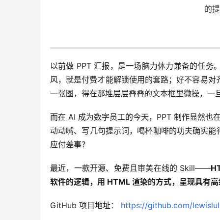
的提
以前做 PPT 汇报，是一场脑力体力兼备的任
风，就是付费才能解锁使用的套路；好不容易对
一张图，得在那堆层层叠叠的文本框里微操，一
而在 AI 成为数字员工的今天，PPT 制作显然也
动动嘴、写几句提示词，喝杯咖啡的功夫确实能
应付差事？
最近，一款开源、免费且审美在线的 Skill——
H
软件的逻辑，用 
HTML
 渲染的方式，呈现具有
GitHub 项目地址： 
https://github.com/lewislul