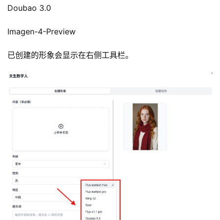
日
Doubao 3.0
志
Imagen-4-Preview
3
已创建的形象会显示在右侧工具栏。
0
2
.
A
I
入
门
指
南
下
载
客
户