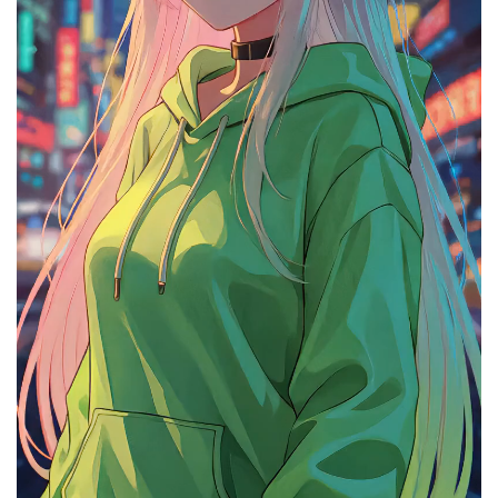
目前 302.AI 已整合接入 6 款热门数字人模型，包括:
蝉镜，Hedra，OmniHuman，TopView，以及我们自
己部署的 StableAvatar 和 LatentSync
2）多种形象预设
应用已提供多种数字人形象预设，可直接选择。