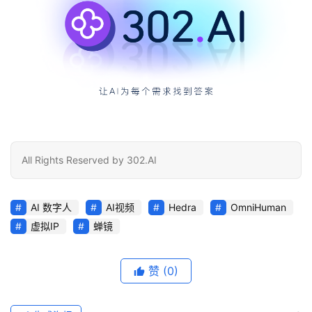
All Rights Reserved by 302.AI
AI 数字人
AI视频
Hedra
OmniHuman
虚拟IP
蝉镜
赞
(0)