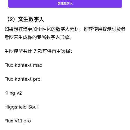
页
3
（2）文生数字人
0
如果想打造更加个性化的数字人素材，推荐使用提示词及参
2
考图来生成你的专属数字人形象。
.
A
生图模型共计 7 款可供自主选择：
I
官
Flux kontext max
网
Flux kontext pro
专
题
Kling v2
分
类
Higgsfield Soul
更
Flux v1.1 pro
新