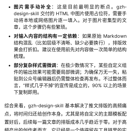
图片需手动补全
：这是目前最明显的断点。gzh-
design-skill 交付的 HTML 中图片使用占位符，需要手
动将本地或网络图片逐一填入。对于图片密集型的文
章，这个步骤仍有些繁琐。
对输入内容的结构有一定依赖
：如果原始 Markdown
结构混乱（比如层级不清晰、缺少必要换行），排版效
果会打折扣。建议在使用前先对内容做一次简单的结构
梳理。
部分复杂样式需微调
：在极少数情况下，某些自定义组
件的输出效果可能需要局部微调；为确保万无一失，粘
贴到公众号编辑器后仍需整体检查再发布。不过整体而
言，”样式几乎不掉”的宣传是成立的，90% 以上的场景
下复制即用。
综合来看，gzh-design-skill 基本解决了推文排版的高频痛
点，将时间归还给创作本身。尤其是将自定义的主题模板配
置好后，后续每一篇文章的排版成本几乎趋近于零。对于高
频产出的创作者而言，它已经是一个值得留在工具链里的实