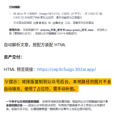
3
0
2
.
A
I
官
自动解析文章，按配方装配 HTML
网
资产交付：
专
题
HTML 预览链接：
https://cep3c5uigv.302ai.app/
分
类
💡提示：将排版复制到公众号后台，本地路径的图片不会
自动填充，使用了占位符，需手动补图。
更
新
日
志