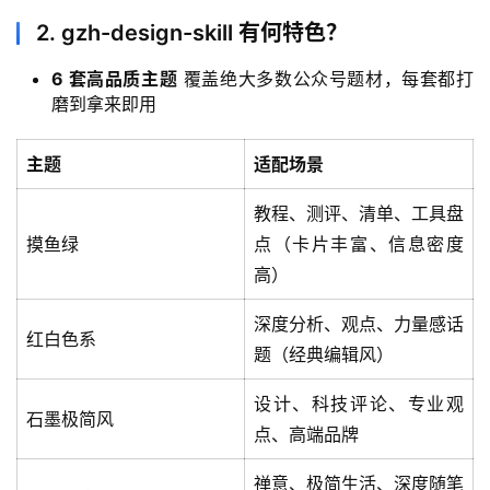
2. gzh-design-skill 有何特色？
6 套高品质主题
覆盖绝大多数公众号题材，每套都打
磨到拿来即用
主题
适配场景
教程、测评、清单、工具盘
摸鱼绿
点（卡片丰富、信息密度
高）
深度分析、观点、力量感话
红白色系
题（经典编辑风）
设计、科技评论、专业观
石墨极简风
点、高端品牌
禅意、极简生活、深度随笔