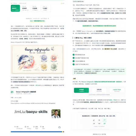
A
P
I
文
档