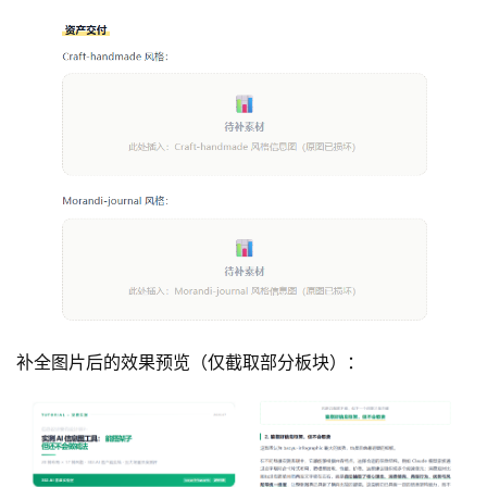
3
0
2
.
A
I
入
门
指
南
下
补全图片后的效果预览（仅截取部分板块）：
载
客
户
端