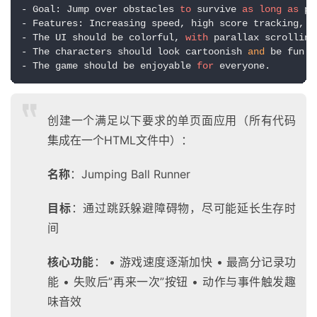
- Goal: Jump over obstacles 
to
 survive 
as
long
as
 po
- Features: Increasing speed, high score tracking, r
- The UI should be colorful, 
with
 parallax scrolling
- The characters should look cartoonish 
and
 be fun 
t
- The game should be enjoyable 
for
 everyone.
创建一个满足以下要求的单页面应用（所有代码
集成在一个HTML文件中）：
名称
：Jumping Ball Runner
目标
：通过跳跃躲避障碍物，尽可能延长生存时
间
核心功能
： • 游戏速度逐渐加快 • 最高分记录功
能 • 失败后”再来一次”按钮 • 动作与事件触发趣
味音效