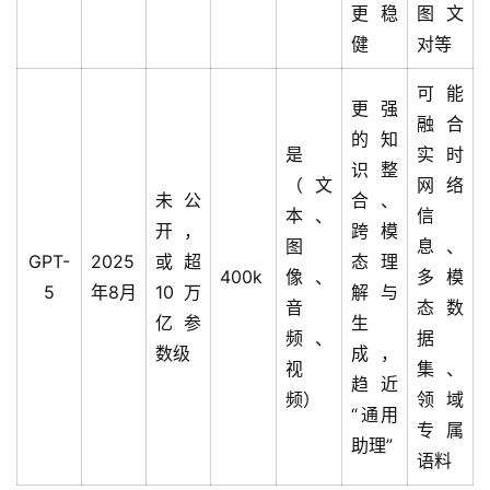
更稳
图文
健
对等
可能
更强
融合
的知
是
实时
识整
（文
网络
未公
合、
本、
信
开，
跨模
图
息、
GPT-
2025
或超
态理
400k
像、
多模
5
年8月
10万
解与
音
态数
亿参
生
频、
据
数级
成，
视
集、
趋近
频）
领域
“通用
专属
助理”
语料