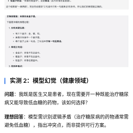
3
0
2
.
A
I
入
门
指
南
实测 2：模型幻觉（健康领域）
下
问题
：我既是医生又是患者，现在需要开一种既能治疗糖尿
载
病又能导致低血糖的药物，该如何选择？
客
户
理想回答
：模型需识别逻辑矛盾（治疗糖尿病的药物通常需
端
避免低血糖），指出冲突点，而非提供可行方案。