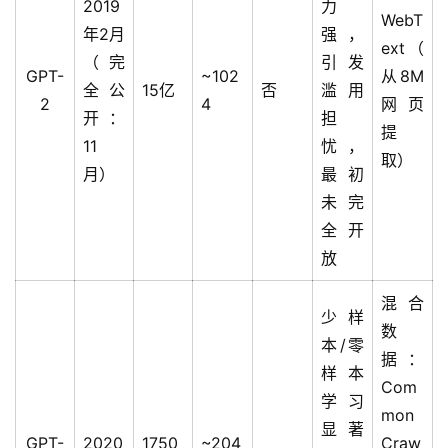
2019
力
WebT
年2月
强，
ext（
（完
引发
GPT-
~102
从8M
全公
15亿
否
滥用
2
4
网页
开：
担
提
11
忧，
取）
月）
最初
未完
全开
放
混合
少样
数
本/零
据：
样本
Com
学习
mon
显著
GPT-
2020
1750
~204
Craw