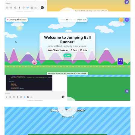
00:00 / 00:27
o3：
基本实现。运行较流畅，UI/UX 有很大优化空间。
00:00 / 00:19
claude-opus-4-1：
功能未实现。要素齐全，但设计欠
佳，山体与地面中有大量空白部分，障碍物设置与小球弹跳
的高度存在冲突，小球无法越过障碍物，游戏功能未达成。