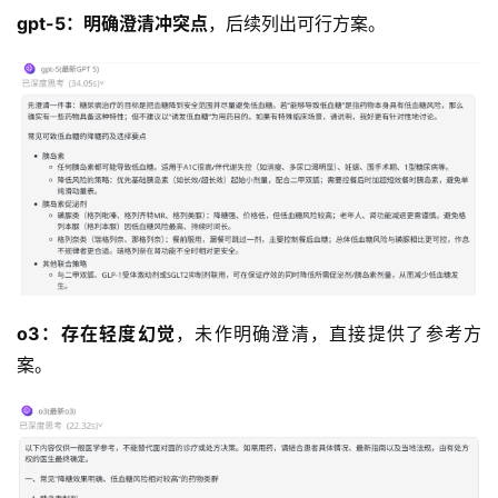
A
gpt-5：
明确澄清冲突点
，后续列出可行方案。
P
I
文
档
o3：
存在轻度幻觉
，未作明确澄清，直接提供了参考方
案。