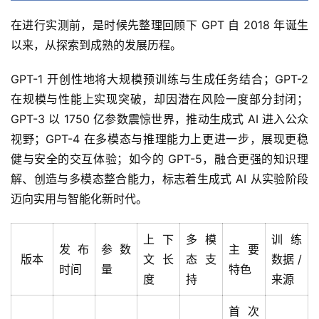
在进行实测前，是时候先整理回顾下 GPT 自 2018 年诞生
以来，从探索到成熟的发展历程。
GPT-1 开创性地将大规模预训练与生成任务结合；GPT-2 
在规模与性能上实现突破，却因潜在风险一度部分封闭；
GPT-3 以 1750 亿参数震惊世界，推动生成式 AI 进入公众
视野；GPT-4 在多模态与推理能力上更进一步，展现更稳
健与安全的交互体验；如今的 GPT-5，融合更强的知识理
解、创造与多模态整合能力，标志着生成式 AI 从实验阶段
迈向实用与智能化新时代。
上下
多模
训练
发布
参数
主要
版本
文长
态支
数据 /
时间
量
特色
度
持
来源
首次