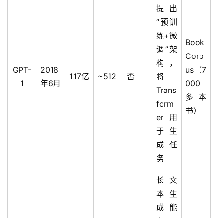
提出
“预训
练+微
Book
调”架
Corp
构，
GPT-
2018
us（7
1.17亿
~512
否
将
1
年6月
000
Trans
多本
form
书）
er用
于生
成任
务
长文
本生
成能