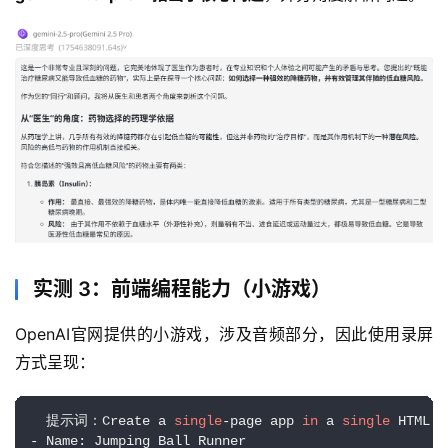
实测 3：前端编程能力（小游戏）
OpenAI官网提供的小游戏，涉及音频部分，因此使用录屏
方式呈现：
  提示词：Create a 
single
-page app 
in
 a 
single
 HTML f
- Name: Jumping Ball Runner
