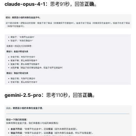
claude-opus-4-1：
思考91秒，回答
正确
。
3
0
2
.
A
I
官
网
专
题
分
类
gemini-2.5-pro：
思考110秒，回答
正确
。
更
新
日
志