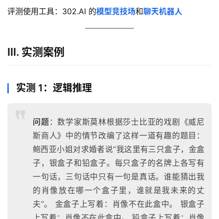
评测使用工具：302.AI 的
模型竞技场
和
聊天机器人
ⅡI. 实测案例
实测 1：逻辑推理
问题
：数学家斯莫林根据莎士比亚的戏剧《威尼
斯商人》中的情节改编了这样一道有趣的题目：
鲍西亚小姐对求婚者说“我这里有三只盒子，金盒
子，银盒子和铅盒子。每只盒子的名牌上各写有
一句话，三句话中只有一句是真话。谁能猜出我
的肖像放在哪一个盒子里，谁就是我未来的丈
夫”。 金盒子上写着：肖像不在此盒中。 银盒子
上写着：肖像不在此盒中。 铅盒子上写着：肖像