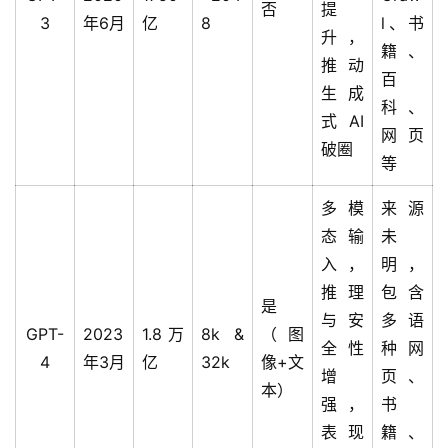
否
提
3
年6月
亿
8
l、书
升，
籍、
推动
百
生成
科、
式AI
网页
破圈
等
多模
来源
态输
未
入，
明，
推理
包含
是
与安
多语
GPT-
2023
1.8万
8k &
（图
全性
种网
4
年3月
亿
32k
像+文
增
页、
本）
强，
书
表现
籍、