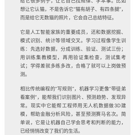
给它很多例子，让它自己找规律、学本事。比如
想让它认猫，不是告诉它“猫有胡子、有四条腿”，
而是给它无数猫的照片，它会自己总结特征。
它是人工智能家族的重要成员，还和数据挖掘、
模式识别、统计等领域交叉。学习过程像学生训
练：先选好数据，分成训练、验证、测试三份；
用训练集教模型，再用验证集检查，测试集考
试；学得差就多练多改，合格了就可以上岗做预
测。
相比传统编程的“写规则”，机器学习更像“带徒弟
看案例”，能帮我们识别图片、预测趋势、发现异
常。现实中它能帮工程师用无人机数据做3D建
模，帮助金融分析风险，甚至预测赛马名次。简
单说，它是让机器自己学会思考和判断的能力，
已经悄悄改变了我们的生活。