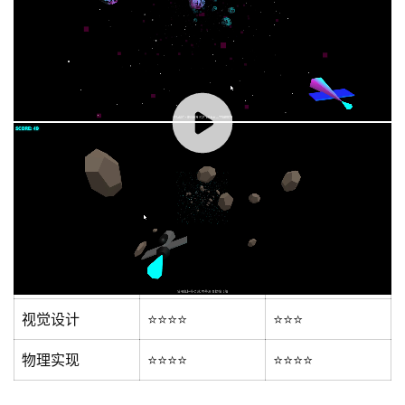
星星+星云双层粒子系统，陨石顶点变形，整体层次视
效更丰富
设置了计分与难度关联，每实现 100 分有加速效果
Gemini 3.1 
Pro
 输出效果：
00:00 / 00:07
除了显而易见的粒子分层显示问题，核心功能与物理实现都
与 3.5 Flash 相差不大
Gemini 3.5
测评点
Gemini 3.1
Pro
Flash
功能完整性
⭐⭐⭐⭐⭐
⭐⭐⭐⭐⭐
视觉设计
⭐⭐⭐⭐
⭐⭐⭐
物理实现
⭐⭐⭐⭐
⭐⭐⭐⭐