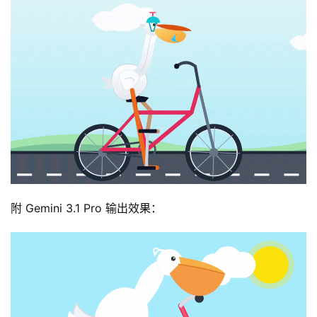
3
0
2
.
A
I
入
门
指
南
附 Gemini 3.1 Pro 输出效果：
下
载
客
户
端