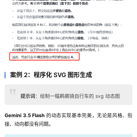
3
0
2
.
A
I
官
网
专
案例 2：程序化 SVG 图形生成
题
分
类
提示词
：绘制一幅鹈鹕骑自行车的 svg 动态图
更
Gemini 3.5 Flash 
的动态实现基本完美，无论是风格、衔
新
接、动向都没有问题。
日
志