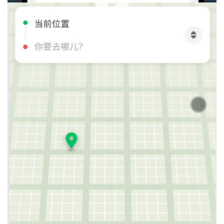
Gemini 3.5
测评点
Gemini 3.1
Pro
Flash
功能完整性
⭐⭐⭐⭐⭐
⭐⭐⭐⭐
视觉设计
⭐⭐⭐⭐
⭐⭐⭐⭐
交互逻辑
⭐⭐⭐⭐⭐
⭐⭐⭐⭐
案例 4：Three.js 3D 小游戏
提示词
：
请用单文件 HTML+JavaScript 帮我写一个
Three.js 3D 飞船避障小游戏。要求：